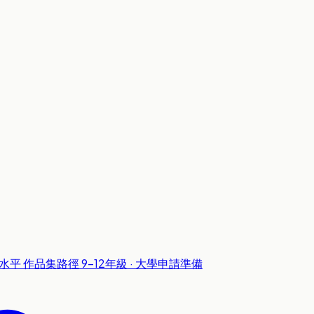
級水平
作品集路徑
9-12年級 · 大學申請準備