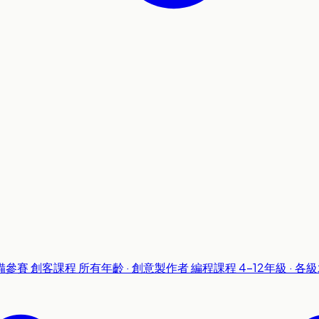
準備參賽
創客課程
所有年齡 · 創意製作者
編程課程
4-12年級 · 各