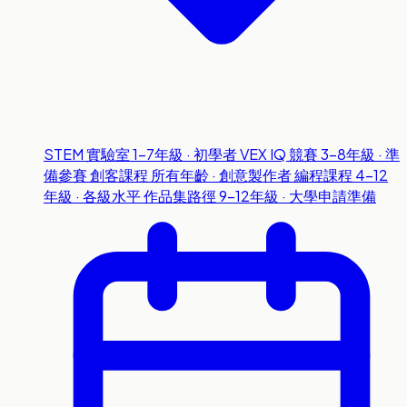
STEM 實驗室
1-7年級 · 初學者
VEX IQ 競賽
3-8年級 · 準
備參賽
創客課程
所有年齡 · 創意製作者
編程課程
4-12
年級 · 各級水平
作品集路徑
9-12年級 · 大學申請準備