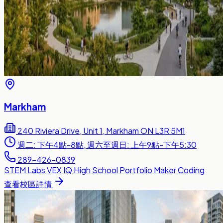
Markham
240 Riviera Drive, Unit 1, Markham ON L3R 5M1
週二: 下午4點-8點, 週六至週日: 上午9點-下午5:30
289-426-0839
STEM Labs
VEX IQ
High School Portfolio
Maker
Coding
查看校區詳情