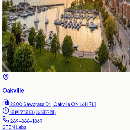
Oakville
2200 Sawgrass Dr., Oakville ON L6H 7L1
週四至週日 (時間不同)
289-888-1869
STEM Labs