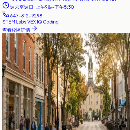
週六至週日: 上午9點-下午5:30
647-812-9298
STEM Labs
VEX IQ
Coding
查看校區詳情