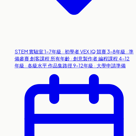
STEM 實驗室
1-7年級 · 初學者
VEX IQ 競賽
3-8年級 · 準
備參賽
創客課程
所有年齡 · 創意製作者
編程課程
4-12
年級 · 各級水平
作品集路徑
9-12年級 · 大學申請準備