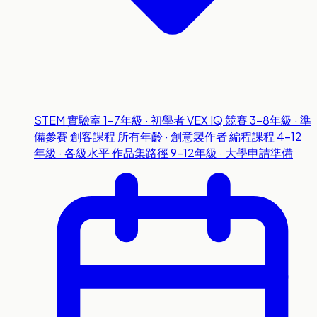
STEM 實驗室
1-7年級 · 初學者
VEX IQ 競賽
3-8年級 · 準
備參賽
創客課程
所有年齡 · 創意製作者
編程課程
4-12
年級 · 各級水平
作品集路徑
9-12年級 · 大學申請準備