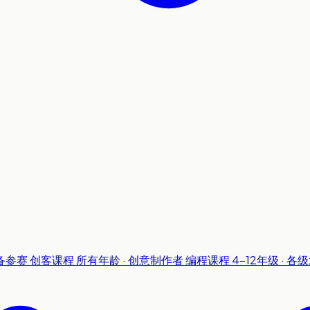
准备参赛
创客课程
所有年龄 · 创意制作者
编程课程
4-12年级 · 各