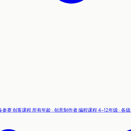
准备参赛
创客课程
所有年龄 · 创意制作者
编程课程
4-12年级 · 各