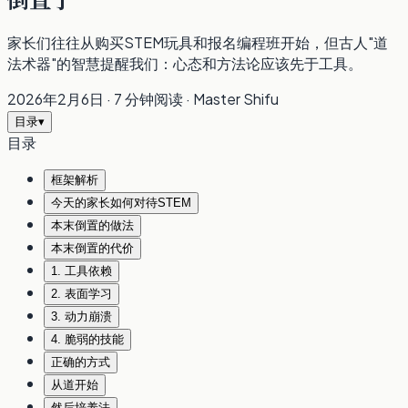
倒置了
家长们往往从购买STEM玩具和报名编程班开始，但古人"道
法术器"的智慧提醒我们：心态和方法论应该先于工具。
2026年2月6日
·
7 分钟阅读
·
Master Shifu
目录
▾
目录
框架解析
今天的家长如何对待STEM
本末倒置的做法
本末倒置的代价
1. 工具依赖
2. 表面学习
3. 动力崩溃
4. 脆弱的技能
正确的方式
从道开始
然后培养法