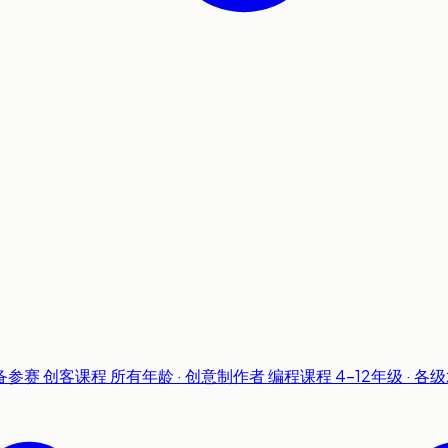
准备参赛
创客课程
所有年龄 · 创意制作者
编程课程
4-12年级 · 各