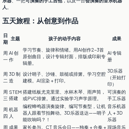
乐器
、一把
可演奏的手工吉他
，以及一台
会演奏的音乐机器
人
。
五天旅程：从创意到作品
日
主题
孩子的动手内容
成果
期
学习节奏、旋律和情绪。用AI创作2–3首
周
AI 创
AI 专辑
原创曲目，设计专辑封面，排版成印刷专
一
作
册
辑册。
3D乐器
周
3D 制
设计哨子、沙锤、鼓槌或排箫。学习空腔
（开始打
二
造
建模。AI渲染 + 打印。
印）
周
搭建纸板尤克里里、水杯木琴、雨声筒，
可演奏的
STEM
搭建
三
或PVC排箫。通过实验学习声学原理。
手工乐器
编程蜂鸣器演奏旋律、编写节奏型，让机
音乐机器
周
机器
器人跟着节拍舞动。3D乐器送达——哨子
人 + 3D
四
人
能吹响吗？！
乐器
周
成果
家长参与。CT 音乐会日——独奏 + 合奏 +
现场音乐