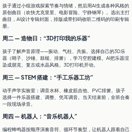
孩子通过小组游戏探索节奏与情绪，然后用AI生成各种风格的
原创曲目（欢快尤克里里、电影冒险、宁静钢琴）。选出主打
曲目，AI设计专辑封面，排版成带扫码收听二维码的印刷专辑
册。
周二 — 造物日：“3D打印我的乐器”
孩子了解声音原理——振动、气柱、共振。选择自己的3D乐
器（哨子、沙锤、鼓槌、排箫），学习空腔建模。AI把乐器渲
染成朋克、复古或水晶风格。3D打印机开动。
周三 — STEM 搭建：“手工乐器工坊”
动手声学实验室：调音水杯、橡皮筋吉他、PVC排箫。孩子
选择一件乐器搭建、调整、凭耳调音。当天结束前，全班合奏
一段现场录音。
周四 — 机器人：“音乐机器人”
编程蜂鸣器按顺序演奏音符、循环节奏型，让机器人跟着自己