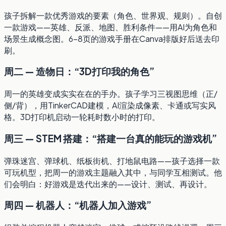
孩子拆解一款优秀游戏的要素（角色、世界观、规则）。自创
一款游戏——英雄、反派、地图、胜利条件——用AI为角色和
场景生成概念图。6–8页的游戏手册在Canva排版好后送去印
刷。
周二 — 造物日：“3D打印我的角色”
周一的英雄变成实实在在的手办。孩子学习三视图思维（正/
侧/背），用TinkerCAD建模，AI渲染成像素、卡通或写实风
格。3D打印机启动一轮耗时数小时的打印。
周三 — STEM 搭建：“搭建一台真的能玩的游戏机”
弹珠迷宫、弹球机、纸板街机、打地鼠电路——孩子选择一款
可玩机型，把周一的游戏主题融入其中，与同学互相测试。他
们会明白：好游戏是迭代出来的——设计、测试、再设计。
周四 — 机器人：“机器人加入游戏”