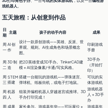
3D打印角色手办
、一台
可玩的实体游戏机
，以及一台
编程游
戏机器人
。
五天旅程：从创意到作品
日
主题
孩子的动手内容
成果
期
设计一款原创游戏——英雄、反派、世
周
AI 创
印刷游戏
界观、规则。AI生成角色和场景概念
一
作
手册
图。
3D手办
周
3D 制
把2D英雄变成3D手办。TinkerCAD建
（开始打
二
造
模 + AI渲染像素/卡通/写实风格。
印）
周
搭建一台能玩的游戏机——弹珠迷宫、
可玩的实
STEM
搭建
三
弹球机、纸板街机，或电子打地鼠。
体游戏机
游戏机器
周
机器
组装并编程机器人穿越迷宫或推球。3D
人 + 3D手
四
人
手办打印完成！
办
周
成果
家长参与。游戏嘉年华——可玩展位 +
游戏嘉年