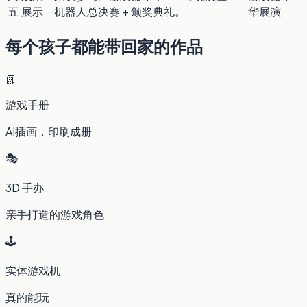
五
展示
机器人总决赛 + 颁奖典礼。
华展演
每个孩子都能带回家的作品
📗
游戏手册
AI插画，印刷成册
🎭
3D 手办
亲手打造的游戏角色
🕹️
实体游戏机
真的能玩